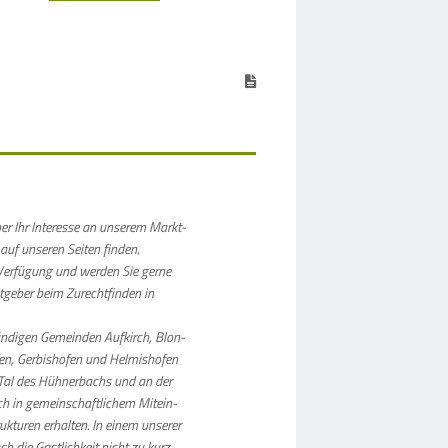
er Ihr Inter­esse an unserem Markt­
 auf unseren Seiten finden.
 Verfü­gung und werden Sie gerne
t­geber beim Zurecht­finden in
än­digen Gemeinden Aufkirch, Blon­
fen, Gerbis­hofen und Helmis­hofen
al des Hühner­bachs und an der
ch in gemein­schaft­lichem Mitein­
uk­turen erhalten. In einem unserer
die Gast­lich­keit nicht zu kurz.