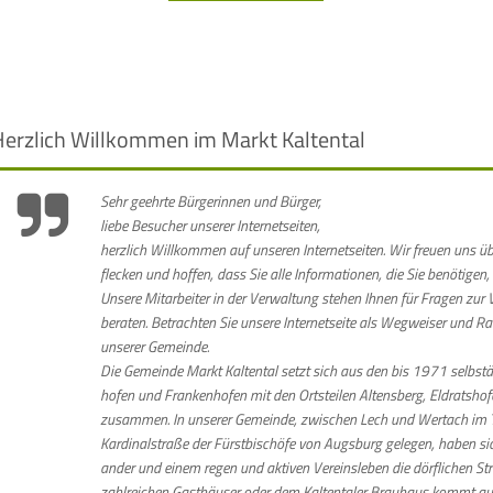
Herzlich Willkommen im Markt Kaltental
Sehr geehrte Bürgerinnen und Bürger,
liebe Besucher unserer Internetseiten,
herz­lich Willkommen auf unseren Internet­seiten. Wir freuen uns üb
flecken und hoffen, dass Sie alle Infor­ma­tionen, die Sie benötigen,
Unsere Mitarbeiter in der Verwal­tung stehen Ihnen für Fragen zur
beraten. Betrachten Sie unsere Inter­net­seite als Weg­weiser und Ra
unserer Gemeinde.
Die Gemeinde Markt Kaltental setzt sich aus den bis 1971 selbst
hofen und Franken­hofen mit den Orts­teilen Altens­berg, Eldrats­ho
zusammen. In unserer Gemeinde, zwischen Lech und Wertach im T
Kardinal­straße der Fürst­bischöfe von Augs­burg gelegen, haben si
ander und einem regen und aktiven Vereins­leben die dörf­lichen Str
zahl­reichen Gast­häuser oder dem Kalten­taler Brau­haus kommt auch 