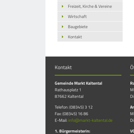
Freizeit, Kirche & Vereine
Wirtschaft
Baugebiete
Kontakt
Kontakt
Ö
Gemeinde Markt Kaltental
Ra
Rathausplatz 1
Mo
87662 Kaltental
Di
Telefon: (08345) 3 12
Am
Fax: (08345) 16 86
Mo
E-Mail:
info@markt-kaltental.de
Di
1. Bürgermeisterin:
V