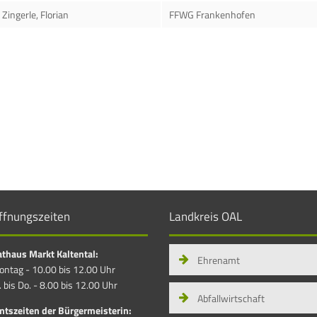
Zingerle, Florian
FFWG Frankenhofen
ffnungszeiten
Landkreis OAL
thaus Markt Kaltental:
Ehrenamt
ntag - 10.00 bis 12.00 Uhr
. bis Do. - 8.00 bis 12.00 Uhr
Abfallwirtschaft
tszeiten der Bürgermeisterin: