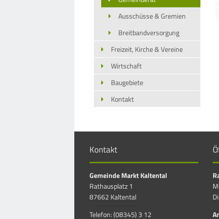
Ausschüsse & Gremien
Breitbandversorgung
Freizeit, Kirche & Vereine
Wirtschaft
Baugebiete
Kontakt
Kontakt
Ö
Gemeinde Markt Kaltental
Ra
Rathausplatz 1
Mo
87662 Kaltental
Di
Telefon: (08345) 3 12
Am