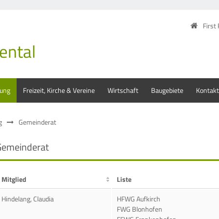
First
ental
tung
Freizeit, Kirche & Vereine
Wirtschaft
Baugebiete
Kontakt
g
Gemeinderat
Gemeinderat
Mitglied
Liste
Hindelang, Claudia
HFWG Aufkirch
FWG Blonhofen