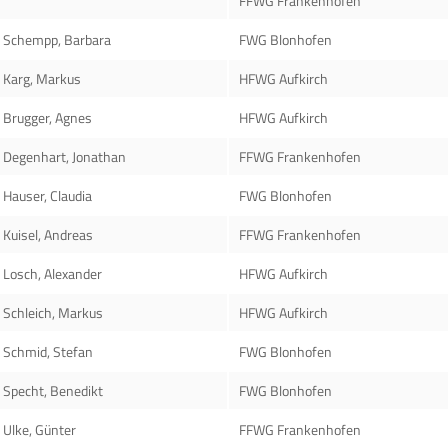
FFWG Frankenhofen
Schempp, Barbara
FWG Blonhofen
Karg, Markus
HFWG Aufkirch
Brugger, Agnes
HFWG Aufkirch
Degenhart, Jonathan
FFWG Frankenhofen
Hauser, Claudia
FWG Blonhofen
Kuisel, Andreas
FFWG Frankenhofen
Losch, Alexander
HFWG Aufkirch
Schleich, Markus
HFWG Aufkirch
Schmid, Stefan
FWG Blonhofen
Specht, Benedikt
FWG Blonhofen
Ulke, Günter
FFWG Frankenhofen