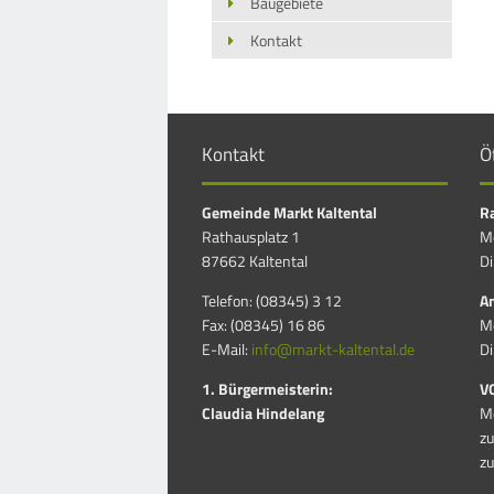
Baugebiete
Kontakt
Kontakt
Ö
Gemeinde Markt Kaltental
Ra
Rathausplatz 1
Mo
87662 Kaltental
Di
Telefon: (08345) 3 12
Am
Fax: (08345) 16 86
Mo
E-Mail:
info@markt-kaltental.de
Di
1. Bürgermeisterin:
V
Claudia Hindelang
Mo
zu
zu