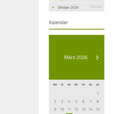
Oktober 2026
5 Einträge
Kalender
März 2026
MO
DI
MI
DO
FR
SA
SO
1
2
3
4
5
6
7
8
9
10
11
12
13
14
15